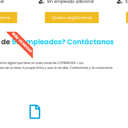
al
Sin empleado adicional
S
rarme
Quiero registrarme
MÁS VENDIDO
 de
50 empleados?
Contáctanos
irma digital que tiene un costo anual de COP$180.000 + iva.
ias de no tener tu propia firma y usar la de ellos. Contáctanos y te contaremos.