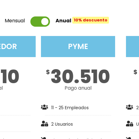
Mensual
Anual
10% descuento
EDOR
PYME
810
30.510
$
$
al
Pago anual
11 - 25 Empleados
2
2 Usuarios
U