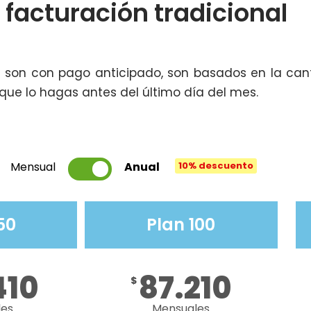
 facturación tradicional
al son con pago anticipado, son basados en la c
que lo hagas antes del último día del mes.
Mensual
Anual
10% descuento
50
Plan 100
410
87.210
$
les
Mensuales