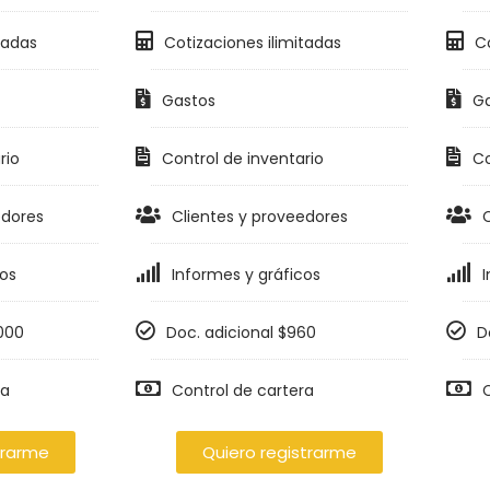
tadas
Cotizaciones ilimitadas
Co
Gastos
Ga
rio
Control de inventario
Co
edores
Clientes y proveedores
C
cos
Informes y gráficos
I
.000
Doc. adicional $960
D
ra
Control de cartera
C
trarme
Quiero registrarme