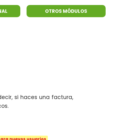
NAL
OTROS MÓDULOS
cir, si haces una factura,
os.
para nuevos usuarios