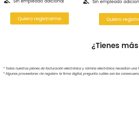
Sin empleado adicional
Sin empleado adicion
Quiero registrarme
Quiero regist
¿Tienes más
* Todos nuestros planes de facturación electrónica y nómina electrónica necesitan una f
* Algunos proveedores «te regalan» la firma digital, pregunta cuáles son las consecuenc