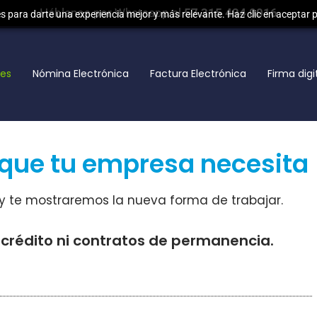
Háblanos por Whatsapp al
57 315 434 0016
 para darte una experiencia mejor y más relevante. Haz clic en aceptar 
nes
Nómina Electrónica
Factura Electrónica
Firma digi
 que tu empresa necesita
 te mostraremos la nueva forma de trabajar.
e crédito ni contratos de permanencia.