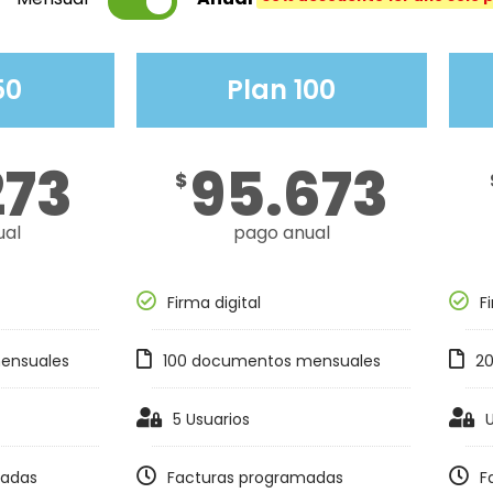
50
Plan 100
273
95.673
$
ual
pago anual
Firma digital
F
ensuales
100 documentos mensuales
2
5 Usuarios
U
madas
Facturas programadas
F