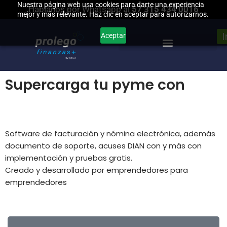
Nuestra página web usa cookies para darte una experiencia
Háblanos por Whatsapp al
57 315 434 0016
mejor y más relevante. Haz clic en aceptar para autorizarnos.
Saltar
Aceptar
al
contenido
Supercarga tu pyme con
Prolego Finanzas +
Software de facturación y nómina electrónica, además
documento de soporte, acuses DIAN con y más con
implementación y pruebas gratis.
Creado y desarrollado por emprendedores para
emprendedores