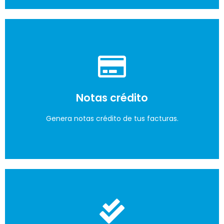
Ingresa los pagos
con sus respectivas retenciones en la fuente
Notas crédito
calculadas por el sistema.
Genera notas crédito de tus facturas.
Lo quiero
Datos precisos