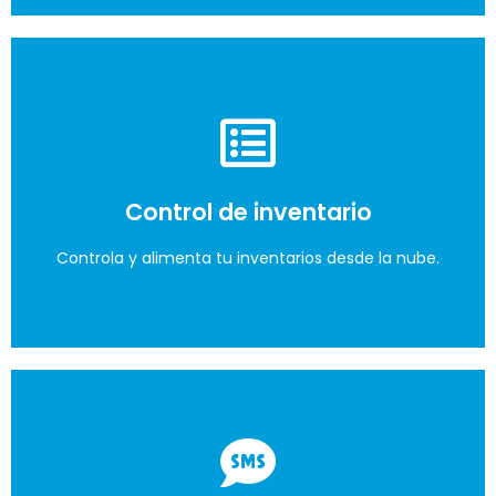
Mensajes de texto
Realiza campañas de mensajes de texto a tus
Control de inventario
audiencias en la base de datos.
Controla y alimenta tu inventarios desde la nube.
Lo quiero
Flujo de caja