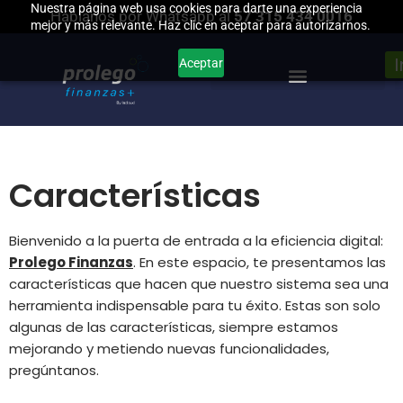
Nuestra página web usa cookies para darte una experiencia
Háblanos por Whatsapp al
57 315 434 0016
mejor y más relevante. Haz clic en aceptar para autorizarnos.
Saltar
Aceptar
al
contenido
Características
Si lo necesitas
Bienvenido a la puerta de entrada a la eficiencia digital:
Prolego Finanzas
. En este espacio, te presentamos las
Te acompañamos cuando estes haciendo tu
características que hacen que nuestro sistema sea una
primera factura.
herramienta indispensable para tu éxito. Estas son solo
algunas de las características, siempre estamos
Lo quiero
mejorando y metiendo nuevas funcionalidades,
pregúntanos.