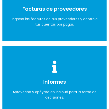
Facturas de proveedores
en informes de ventas, inventario y gastos.
Ingresa las facturas de tus proveedores y controla
Lo quiero
tus cuentas por pagar.
No mas costos
Informes
en infraestructura, mantenimiento, y licencias.
Aprovecha y apóyate en incloud para la toma de
Lo quiero
decisiones.