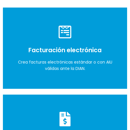
Empieza de forma ordenada
Un sistema que te apoye en tus decisiones y a
Facturación electrónica
crecer organizadamente.
Crea facturas electrónicas estándar o con AIU
válidas ante la DIAN.
Lo quiero
Cumple con la DIAN