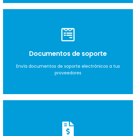
Cumple con la DIAN
Recuerda que solo debes hacerlo a las facturas a
Documentos de soporte
crédito de tus proveedores.
Envía documentos de soporte electrónicos a tus
proveedores
Lo quiero
Un lugar para guardar tu