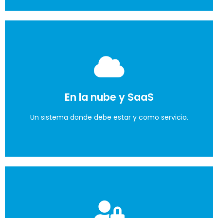
Control con usuarios
Otorga permisos para acceder a los diferentes
En la nube y SaaS
módulos.
Un sistema donde debe estar y como servicio.
Lo quiero