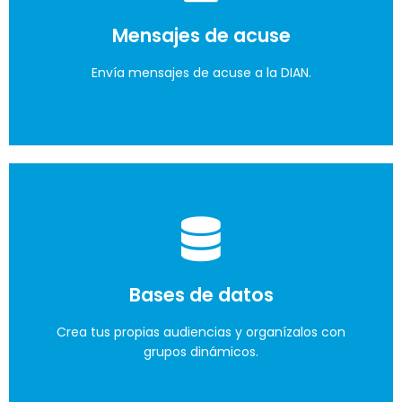
información
Mensajes de acuse
y hacer campañas de SMS.
Envía mensajes de acuse a la DIAN.
Lo quiero
¡Y con recetas!
Puedes hacer que de un producto se descuenten
Bases de datos
sus componentes.
Crea tus propias audiencias y organízalos con
grupos dinámicos.
Lo quiero