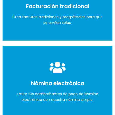
Facturación tradicional
Evita sanciones, cumple con incloud
Crea facturas tradiciones y prográmalas para que
Lo quiero
se envíen solas.
Cumple con la DIAN
Recuerda que solo se hacen a documentos NO
Nómina electrónica
electrónicos.
Emite tus comprobantes de pago de Nómina
electrónica con nuestra nómina simple.
Lo quiero