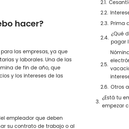
Cesantí
Interes
ebo hacer?
Prima d
¿Qué d
pagar 
e para las empresas, ya que
Nómin
arias y laborales. Una de las
electró
ómina de fin de año, que
vacacio
ios y los intereses de las
interes
Otros a
¿Está tu 
empezar c
 del empleador que deben
r su contrato de trabajo o al