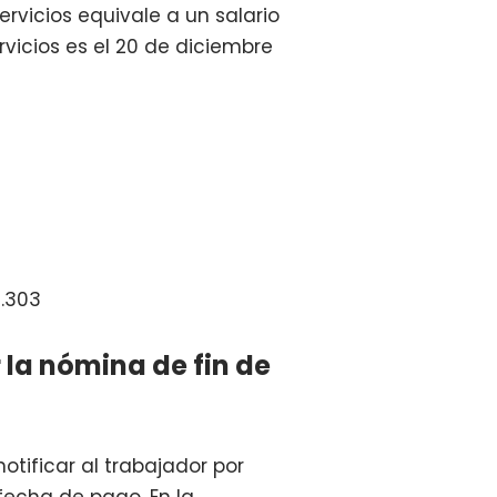
rvicios equivale a un salario
rvicios es el 20 de diciembre
0.303
la nómina de fin de
otificar al trabajador por
 fecha de pago. En la