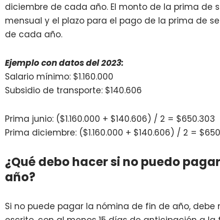
diciembre de cada año. El monto de la prima de se
mensual y e
l plazo para el pago de la prima de se
de cada año.
Ejemplo con datos del 2023:
Salario mínimo: $1.160.000
Subsidio de transporte:
$140.606
Prima junio: ($1.160.000 + $140.606) / 2 = $650.303
Prima diciembre:
($1.160.000 +
$140.606
) / 2 = $65
¿Qué debo hacer si no puedo pagar 
año?
Si no puede pagar la nómina de fin de año, debe n
escrito, con al menos 15 días de anticipación a la