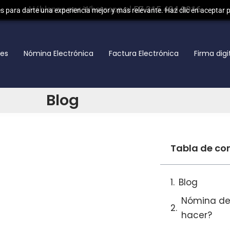
Háblanos por Whatsapp al
57 315 434 0016
 para darte una experiencia mejor y más relevante. Haz clic en aceptar 
nes
Nómina Electrónica
Factura Electrónica
Firma digi
Blog
Tabla de co
Blog
Nómina de 
hacer?