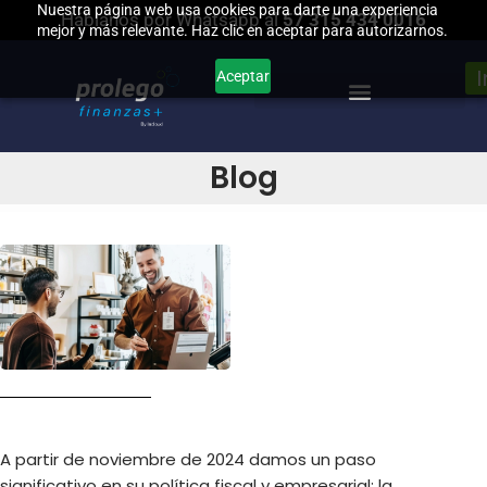
Nuestra página web usa cookies para darte una experiencia
Háblanos por Whatsapp al
57 315 434 0016
mejor y más relevante. Haz clic en aceptar para autorizarnos.
Saltar
Aceptar
al
contenido
Blog
A partir de noviembre de 2024 damos un paso
significativo en su política fiscal y empresarial: la